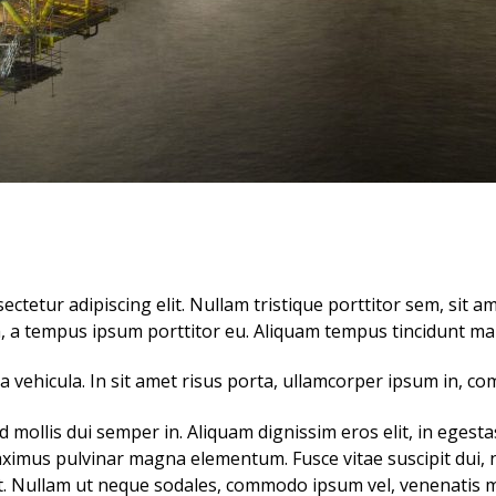
ctetur adipiscing elit. Nullam tristique porttitor sem, sit am
, a tempus ipsum porttitor eu. Aliquam tempus tincidunt maur
lla vehicula. In sit amet risus porta, ullamcorper ipsum in, c
d mollis dui semper in. Aliquam dignissim eros elit, in eges
maximus pulvinar magna elementum. Fusce vitae suscipit dui, 
uet. Nullam ut neque sodales, commodo ipsum vel, venenatis