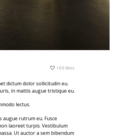
169 likes
et dictum dolor sollicitudin eu.
is, in mattis augue tristique eu.
ommodo lectus.
tas augue rutrum eu. Fusce
non laoreet turpis. Vestibulum
 massa. Ut auctor a sem bibendum