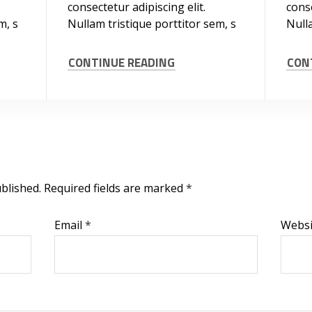
consectetur adipiscing elit.
conse
m, s
Nullam tristique porttitor sem, s
Nulla
CONTINUE READING
CON
blished.
Required fields are marked
*
Email
*
Websi