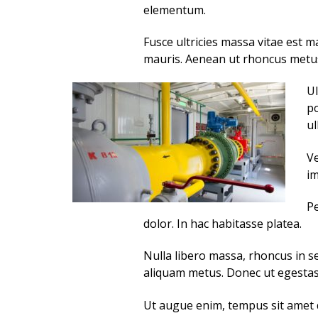
elementum.
Fusce ultricies massa vitae est
mauris. Aenean ut rhoncus metus
Ul
po
ul
Ve
im
Pe
dolor. In hac habitasse platea.
Nulla libero massa, rhoncus in s
aliquam metus. Donec ut egestas 
Ut augue enim, tempus sit amet q