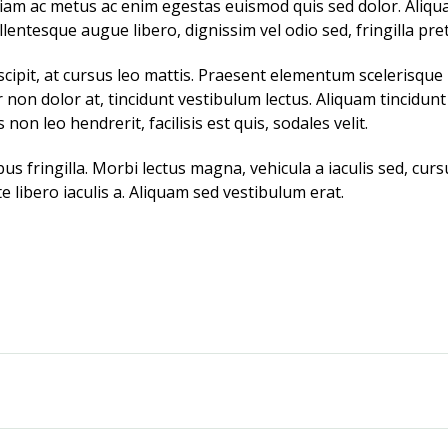
Etiam ac metus ac enim egestas euismod quis sed dolor. Aliqu
llentesque augue libero, dignissim vel odio sed, fringilla pret
uscipit, at cursus leo mattis. Praesent elementum scelerisque 
ur non dolor at, tincidunt vestibulum lectus. Aliquam tincidunt
 non leo hendrerit, facilisis est quis, sodales velit.
s fringilla. Morbi lectus magna, vehicula a iaculis sed, cursu
e libero iaculis a. Aliquam sed vestibulum erat.