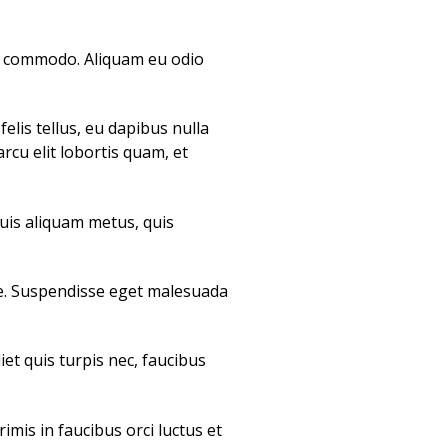
on commodo. Aliquam eu odio
elis tellus, eu dapibus nulla
arcu elit lobortis quam, et
quis aliquam metus, quis
gue. Suspendisse eget malesuada
et quis turpis nec, faucibus
mis in faucibus orci luctus et