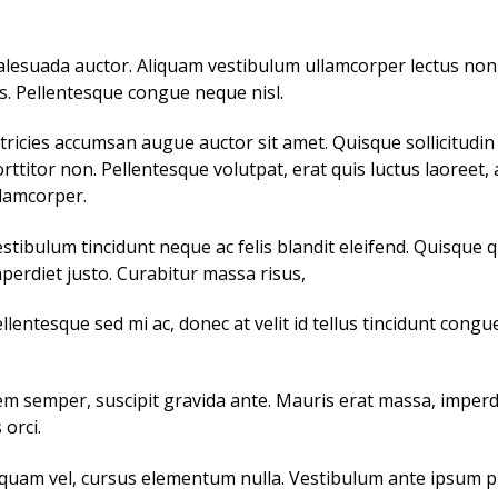
 malesuada auctor. Aliquam vestibulum ullamcorper lectus n
. Pellentesque congue neque nisl.
tricies accumsan augue auctor sit amet. Quisque sollicitudin f
rttitor non. Pellentesque volutpat, erat quis luctus laoreet, 
lamcorper.
stibulum tincidunt neque ac felis blandit eleifend. Quisque 
perdiet justo. Curabitur massa risus,
llentesque sed mi ac, donec at velit id tellus tincidunt con
em semper, suscipit gravida ante. Mauris erat massa, imperdi
orci.
uam vel, cursus elementum nulla. Vestibulum ante ipsum pri