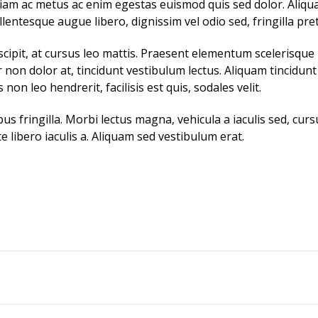
Etiam ac metus ac enim egestas euismod quis sed dolor. Aliqu
llentesque augue libero, dignissim vel odio sed, fringilla pret
uscipit, at cursus leo mattis. Praesent elementum scelerisque 
ur non dolor at, tincidunt vestibulum lectus. Aliquam tincidunt
 non leo hendrerit, facilisis est quis, sodales velit.
s fringilla. Morbi lectus magna, vehicula a iaculis sed, cursu
e libero iaculis a. Aliquam sed vestibulum erat.