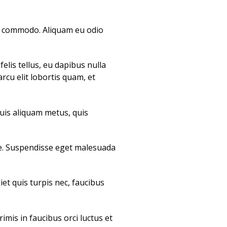
on commodo. Aliquam eu odio
elis tellus, eu dapibus nulla
arcu elit lobortis quam, et
quis aliquam metus, quis
gue. Suspendisse eget malesuada
et quis turpis nec, faucibus
mis in faucibus orci luctus et