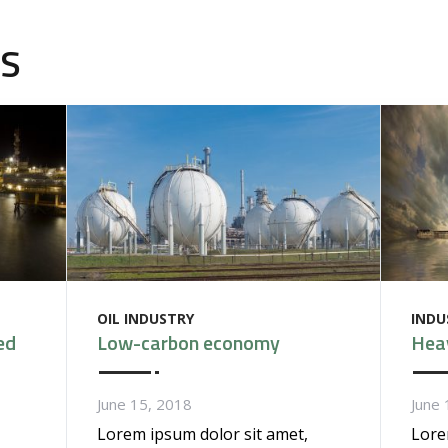
TS
OIL INDUSTRY
INDU
ed
Low-carbon economy
Hea
June 15, 2018
June 
Lorem ipsum dolor sit amet,
Lore