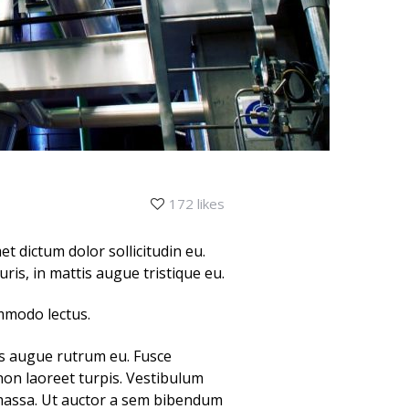
172 likes
et dictum dolor sollicitudin eu.
is, in mattis augue tristique eu.
ommodo lectus.
tas augue rutrum eu. Fusce
non laoreet turpis. Vestibulum
 massa. Ut auctor a sem bibendum