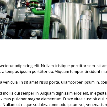
ctetur adipiscing elit. Nullam tristique porttitor sem, sit am
, a tempus ipsum porttitor eu. Aliquam tempus tincidunt maur
lla vehicula. In sit amet risus porta, ullamcorper ipsum in, c
d mollis dui semper in. Aliquam dignissim eros elit, in eges
maximus pulvinar magna elementum. Fusce vitae suscipit dui, 
uet. Nullam ut neque sodales, commodo ipsum vel, venenatis