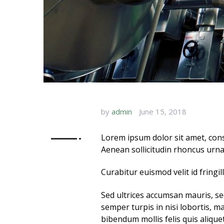
by
admin
June 15, 2018
Lorem ipsum dolor sit amet, conse
Aenean sollicitudin rhoncus urna
Curabitur euismod velit id fringi
Sed ultrices accumsan mauris, se
semper turpis in nisi lobortis, 
bibendum mollis felis quis aliq