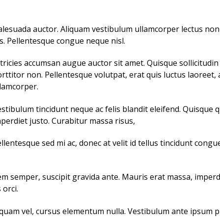
 malesuada auctor. Aliquam vestibulum ullamcorper lectus n
. Pellentesque congue neque nisl.
tricies accumsan augue auctor sit amet. Quisque sollicitudin f
rttitor non. Pellentesque volutpat, erat quis luctus laoreet, 
lamcorper.
stibulum tincidunt neque ac felis blandit eleifend. Quisque 
perdiet justo. Curabitur massa risus,
llentesque sed mi ac, donec at velit id tellus tincidunt con
em semper, suscipit gravida ante. Mauris erat massa, imperdi
orci.
uam vel, cursus elementum nulla. Vestibulum ante ipsum pri