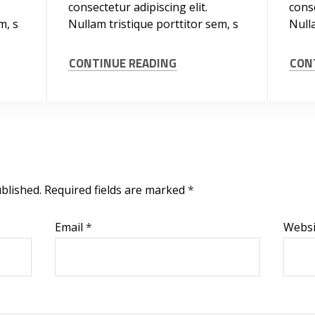
consectetur adipiscing elit.
conse
m, s
Nullam tristique porttitor sem, s
Nulla
CONTINUE READING
CON
blished.
Required fields are marked
*
Email
*
Websi