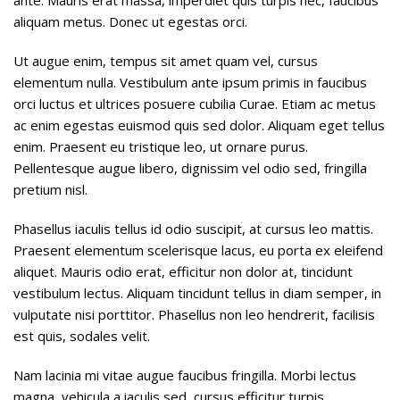
ante. Mauris erat massa, imperdiet quis turpis nec, faucibus
aliquam metus. Donec ut egestas orci.
Ut augue enim, tempus sit amet quam vel, cursus
elementum nulla. Vestibulum ante ipsum primis in faucibus
orci luctus et ultrices posuere cubilia Curae. Etiam ac metus
ac enim egestas euismod quis sed dolor. Aliquam eget tellus
enim. Praesent eu tristique leo, ut ornare purus.
Pellentesque augue libero, dignissim vel odio sed, fringilla
pretium nisl.
Phasellus iaculis tellus id odio suscipit, at cursus leo mattis.
Praesent elementum scelerisque lacus, eu porta ex eleifend
aliquet. Mauris odio erat, efficitur non dolor at, tincidunt
vestibulum lectus. Aliquam tincidunt tellus in diam semper, in
vulputate nisi porttitor. Phasellus non leo hendrerit, facilisis
est quis, sodales velit.
Nam lacinia mi vitae augue faucibus fringilla. Morbi lectus
magna, vehicula a iaculis sed, cursus efficitur turpis.