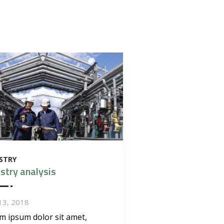
STRY
stry analysis
13, 2018
m ipsum dolor sit amet,