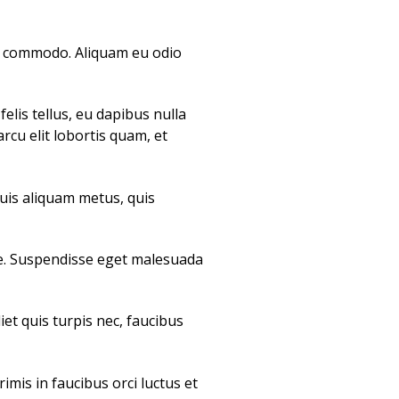
on commodo. Aliquam eu odio
elis tellus, eu dapibus nulla
arcu elit lobortis quam, et
quis aliquam metus, quis
gue. Suspendisse eget malesuada
et quis turpis nec, faucibus
mis in faucibus orci luctus et