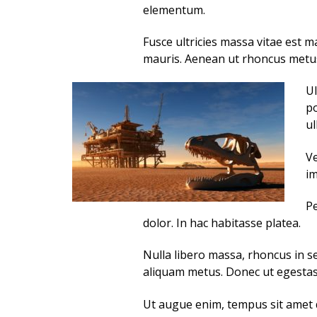
elementum.
Fusce ultricies massa vitae est
mauris. Aenean ut rhoncus metus
Ul
po
ul
Ve
im
Pe
dolor. In hac habitasse platea.
Nulla libero massa, rhoncus in s
aliquam metus. Donec ut egestas 
Ut augue enim, tempus sit amet q