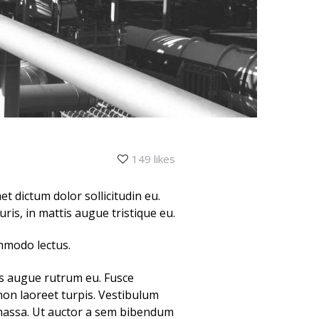
149 likes
et dictum dolor sollicitudin eu.
is, in mattis augue tristique eu.
ommodo lectus.
tas augue rutrum eu. Fusce
non laoreet turpis. Vestibulum
 massa. Ut auctor a sem bibendum