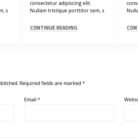
consectetur adipiscing elit.
conse
m, s
Nullam tristique porttitor sem, s
Nulla
CONTINUE READING
CON
blished.
Required fields are marked
*
Email
*
Websi