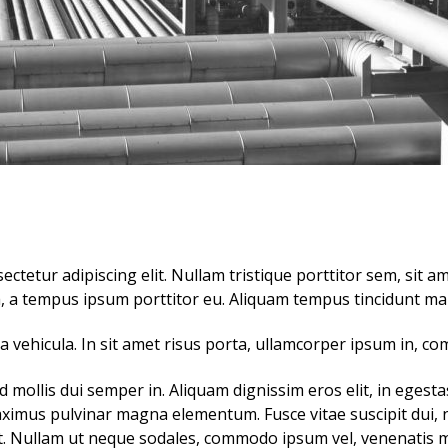
ctetur adipiscing elit. Nullam tristique porttitor sem, sit am
, a tempus ipsum porttitor eu. Aliquam tempus tincidunt maur
lla vehicula. In sit amet risus porta, ullamcorper ipsum in, c
d mollis dui semper in. Aliquam dignissim eros elit, in eges
maximus pulvinar magna elementum. Fusce vitae suscipit dui, 
uet. Nullam ut neque sodales, commodo ipsum vel, venenatis