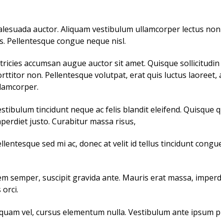
 malesuada auctor. Aliquam vestibulum ullamcorper lectus n
. Pellentesque congue neque nisl.
tricies accumsan augue auctor sit amet. Quisque sollicitudin f
rttitor non. Pellentesque volutpat, erat quis luctus laoreet, 
lamcorper.
stibulum tincidunt neque ac felis blandit eleifend. Quisque 
perdiet justo. Curabitur massa risus,
llentesque sed mi ac, donec at velit id tellus tincidunt con
em semper, suscipit gravida ante. Mauris erat massa, imperdi
orci.
uam vel, cursus elementum nulla. Vestibulum ante ipsum pri