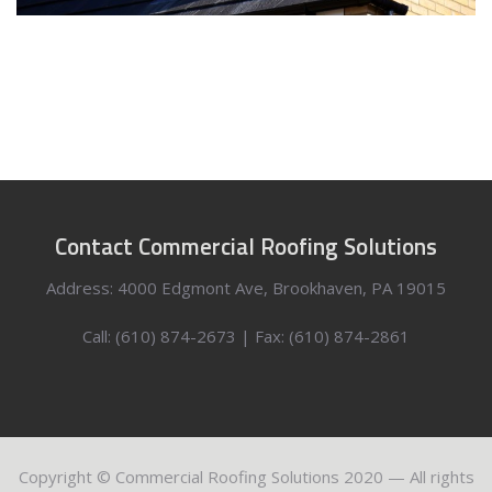
Contact Commercial Roofing Solutions
Address: 4000 Edgmont Ave, Brookhaven, PA 19015
Call: (610) 874-2673 | Fax: (610) 874-2861
Copyright © Commercial Roofing Solutions 2020 — All rights